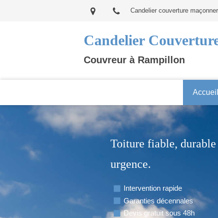
Candelier couverture maçonneri
Candelier Couvertur
Couvreur à Rampillon
Accuei
Toiture fiable, durabl
urgence.
Intervention rapide
Garanties décennales
Devis gratuit sous 48h