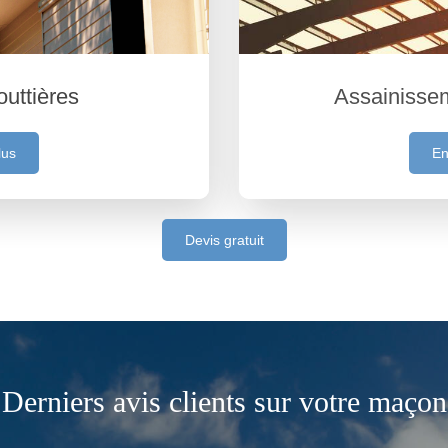
outtières
Assainisse
lus
En
Devis gratuit
Derniers avis clients sur votre maçon