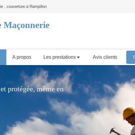
e , couverture à Rampillon
e Maçonnerie
l
A propos
Les prestations
Avis clients
e et protégée, même en