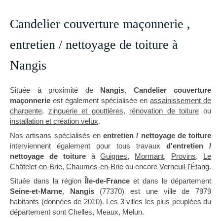
Candelier couverture maçonnerie ,
entretien / nettoyage de toiture à
Nangis
Située à proximité de
Nangis
,
Candelier couverture
maçonnerie
est également spécialisée en
assainissement de
charpente
,
zinguerie et gouttières
,
rénovation de toiture
ou
installation et création velux
.
Nos artisans spécialisés en
entretien / nettoyage de toiture
interviennent également pour tous travaux
d'entretien /
nettoyage de toiture
à
Guignes
,
Mormant
,
Provins
,
Le
Châtelet-en-Brie
,
Chaumes-en-Brie
ou encore
Verneuil-l'Étang
.
Située dans la région
Île-de-France
et dans le département
Seine-et-Marne
,
Nangis
(77370) est une ville de 7979
habitants (données de 2010). Les 3 villes les plus peuplées du
département sont Chelles, Meaux, Melun.