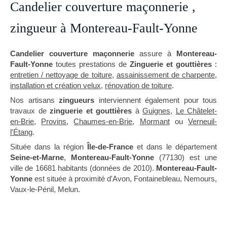
Candelier couverture maçonnerie ,
zingueur à Montereau-Fault-Yonne
Candelier couverture maçonnerie
assure à
Montereau-
Fault-Yonne
toutes prestations de
Zinguerie et gouttières
:
entretien / nettoyage de toiture
,
assainissement de charpente
,
installation et création velux
,
rénovation de toiture
.
Nos artisans
zingueurs
interviennent également pour tous
travaux de
zinguerie et gouttières
à
Guignes
,
Le Châtelet-
en-Brie
,
Provins
,
Chaumes-en-Brie
,
Mormant
ou
Verneuil-
l'Étang
.
Située dans la région
Île-de-France
et dans le département
Seine-et-Marne
,
Montereau-Fault-Yonne
(77130) est une
ville de 16681 habitants (données de 2010).
Montereau-Fault-
Yonne
est située à proximité d'Avon, Fontainebleau, Nemours,
Vaux-le-Pénil, Melun.